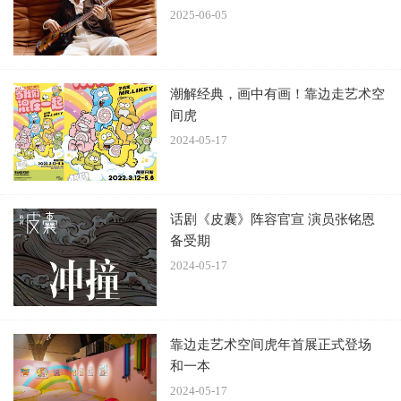
2025-06-05
潮解经典，画中有画！靠边走艺术空
间虎
在这方寸之间，曹骏沉淀出的从容气质尽显，眸底的澄澈与
2024-05-17
内心的笃定展露无遗，初心如熠熠星光，未曾更改。
从国民童星到实力演员，曹骏始终保持着独有的节奏。在快
消时代里，他选择用"慢火细熬"的方式完成着自己的演员进
化论。这组大片恰似他演员生涯的隐喻：不疾不徐，却总能
话剧《皮囊》阵容官宣 演员张铭恩
在关键时刻给人惊喜。
备受期
2024-05-17
靠边走艺术空间虎年首展正式登场
和一本
2024-05-17