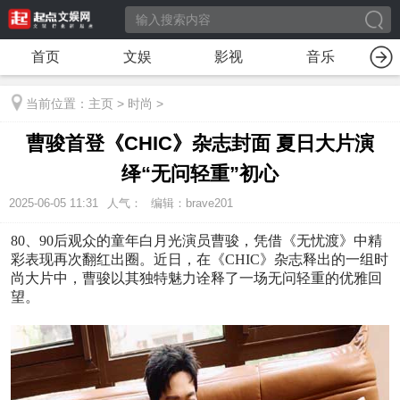
首页
文娱
影视
音乐
当前位置：
主页
>
时尚
>
曹骏首登《CHIC》杂志封面 夏日大片演
绎“无问轻重”初心
2025-06-05 11:31
人气：
编辑：brave201
80、90后观众的童年白月光演员曹骏，凭借《无忧渡》中精
彩表现再次翻红出圈。近日，在《CHIC》杂志释出的一组时
尚大片中，曹骏以其独特魅力诠释了一场无问轻重的优雅回
望。