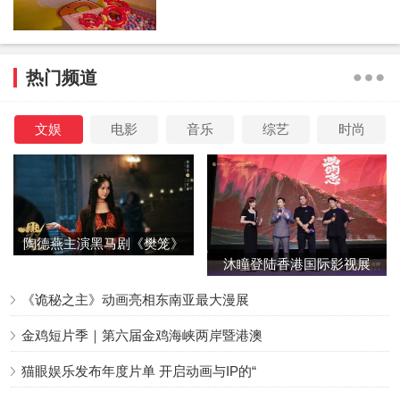
热门频道
文娱
电影
音乐
综艺
时尚
陶德燕主演黑马剧《樊笼》
沐瞳登陆香港国际影视展
首演蛇蝎美人
三大原创影游
《诡秘之主》动画亮相东南亚最大漫展
金鸡短片季｜第六届金鸡海峡两岸暨港澳
猫眼娱乐发布年度片单 开启动画与IP的“
据悉，他将在于正新剧《玉茗茶骨》中解锁新类型角色，与