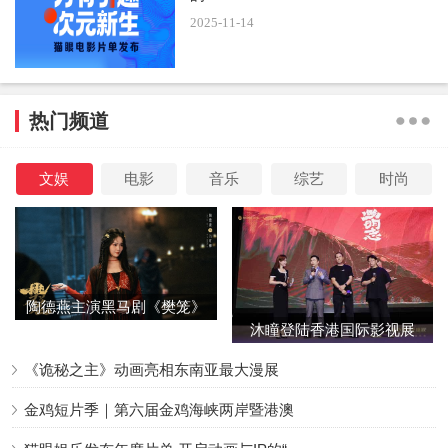
2025-11-14
热门频道
文娱
电影
音乐
综艺
时尚
陶德燕主演黑马剧《樊笼》
沐瞳登陆香港国际影视展
首演蛇蝎美人
三大原创影游
《诡秘之主》动画亮相东南亚最大漫展
金鸡短片季｜第六届金鸡海峡两岸暨港澳