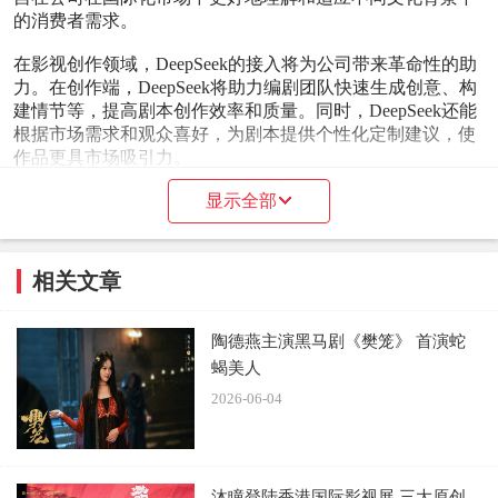
的消费者需求。
在影视创作领域，DeepSeek的接入将为公司带来革命性的助
力。在创作端，DeepSeek将助力编剧团队快速生成创意、构
建情节等，提高剧本创作效率和质量。同时，DeepSeek还能
根据市场需求和观众喜好，为剧本提供个性化定制建议，使
作品更具市场吸引力。
在后期制作方面，DeepSeek的智能剪辑、特效合成等功能将
显示全部
大幅提升制作及营销效率。通过自动化处理和分析，
DeepSeek能够快速识别并优化影片中的镜头、音效等元素，
使影片呈现更加出色的视觉效果。此外，DeepSeek还能根据
相关文章
影片风格和目标受众，为影片提供个性化的建议。
在智能营销方面，无限自在公司将借助DeepSeek精准定位目
陶德燕主演黑马剧《樊笼》 首演蛇
标受众，制定有效的营销策略。通过深度学习和大数据分
蝎美人
析，预测观众的受众和偏好，为影片推广提供营销依据，同
2026-06-04
时，辅助根据营销效果及时调整策略，确保营销手段的针对
性和有效性。
无限自在表示，此次接入DeepSeek是公司战略部署和影视创
沐瞳登陆香港国际影视展 三大原创
作战略的重要一环。未来，无限自在将继续深化AI合作，探