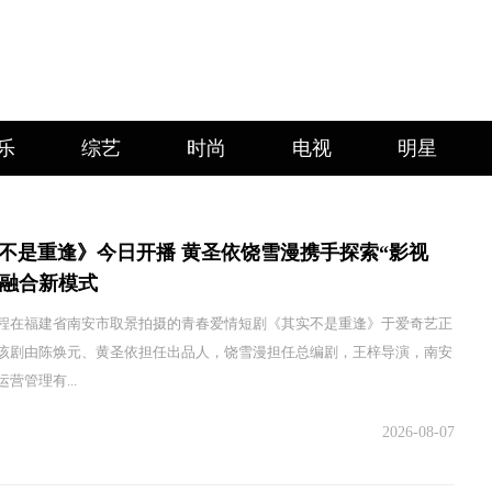
乐
综艺
时尚
电视
明星
不是重逢》今日开播 黄圣依饶雪漫携手探索“影视
”融合新模式
程在福建省南安市取景拍摄的青春爱情短剧《其实不是重逢》于爱奇艺正
该剧由陈焕元、黄圣依担任出品人，饶雪漫担任总编剧，王梓导演，南安
营管理有...
2026-08-07