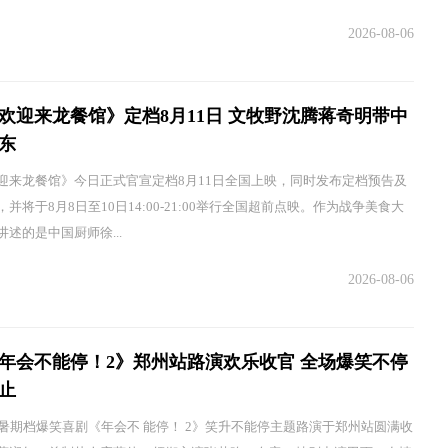
2026-08-06
欢迎来龙餐馆》定档8月11日 文牧野沈腾蒋奇明带中
东
迎来龙餐馆》今日正式官宣定档8月11日全国上映，同时发布定档预告及
并将于8月8日至10日14:00-21:00举行全国超前点映。作为战争美食大
述的是中国厨师徐...
2026-08-06
年会不能停！2》郑州站路演欢乐收官 全场爆笑不停
止
，暑期档爆笑喜剧《年会不 能停！ 2》笑升不能停主题路演于郑州站圆满收