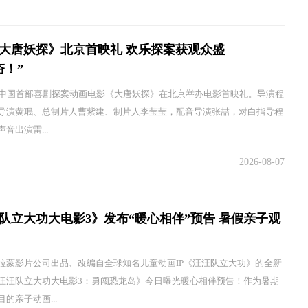
大唐妖探》北京首映礼 欢乐探案获观众盛
夯！”
，中国首部喜剧探案动画电影《大唐妖探》在北京举办电影首映礼。导演程
导演黄珉、总制片人曹紫建、制片人李莹莹，配音导演张喆，对白指导程
音出演雷...
2026-08-07
队立大功大电影3》发布“暖心相伴”预告 暑假亲子观
拉蒙影片公司出品、改编自全球知名儿童动画IP《汪汪队立大功》的全新
汪汪队立大功大电影3：勇闯恐龙岛》今日曝光暖心相伴预告！作为暑期
的亲子动画...