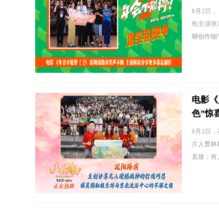
8月2日，
衔主演张
聊创作细节
电影《
色”惊
8月2日
片人曹林
直接：有人