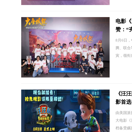
电影《
赞：“
8月6日
腾、联合
寅，领衔声
《汪汪
影首选
由美国派
大电影《
档备受瞩目