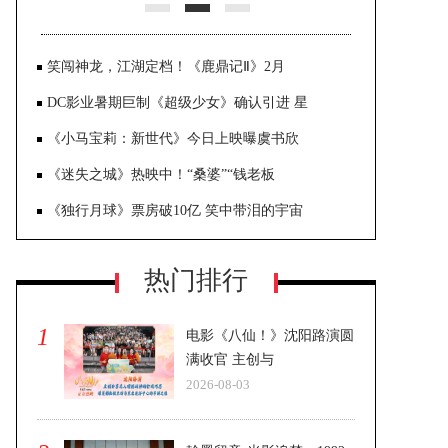
笑闯神龙，江湖定档！《鹿鼎记Ⅱ》2月
DC影业暑期巨制《超级少女》确认引进 星
《小马宝莉：新世代》今日上映曝虞书欣
《迷失之城》热映中！“桑婆”“钱老板
《独行月球》票房破10亿 笑中带泪的宇宙
热门排行
1
电影《八仙！》沈阳路演圆
满收官 主创与
2026-08-03