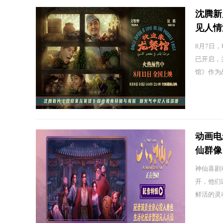
沈腾新
见人情
8月7日
已开启，并
馆》作为战
动画电
仙群像
神仙喜剧
开，他们
鲜活的灵魂