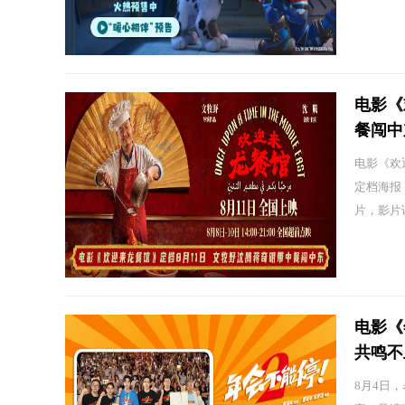
电影《
餐闯中
电影《欢
定档海报，
片，影片讲
电影《
共鸣不
8月4日