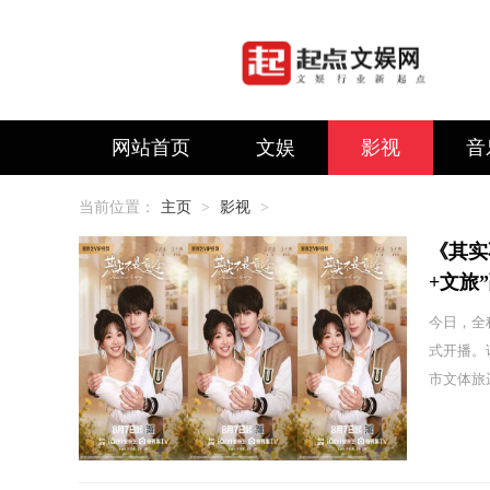
网站首页
文娱
影视
音
当前位置：
主页
>
影视
>
《其实
+文旅
今日，全
式开播。
市文体旅运