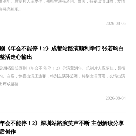
董润年、总制片人应萝佳，领衔主演张若昀、白客，特别出演田雨，友情
强亮相现...
2026-08-05
剧《年会不能停！2》成都站路演顺利举行 张若昀白
整活走心输出
，暑期档爆笑喜剧《年会不 能停！ 2》导演董润年、总制片人应萝佳，领衔
昀、白客，惊喜出演庄达菲，特别主演孙艺洲，特别出演田雨，友情出演
席成都路...
2026-08-04
年会不能停！2》深圳站路演笑声不断 主创解读分享
后创作