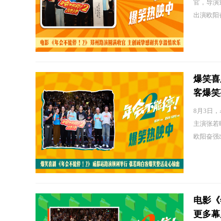
官，导演
出演欧阳奋
爆笑喜
客爆笑
8月3日
主演张若
欧阳奋强出
电影《
更多幕