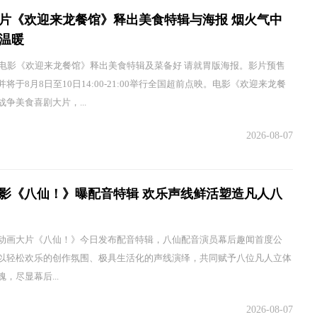
片《欢迎来龙餐馆》释出美食特辑与海报 烟火气中
温暖
，电影《欢迎来龙餐馆》释出美食特辑及菜备好 请就胃版海报。影片预售
将于8月8日至10日14:00-21:00举行全国超前点映。电影《欢迎来龙餐
争美食喜剧大片，...
2026-08-07
影《八仙！》曝配音特辑 欢乐声线鲜活塑造凡人八
动画大片《八仙！》今日发布配音特辑，八仙配音演员幕后趣闻首度公
以轻松欢乐的创作氛围、极具生活化的声线演绎，共同赋予八位凡人立体
，尽显幕后...
2026-08-07