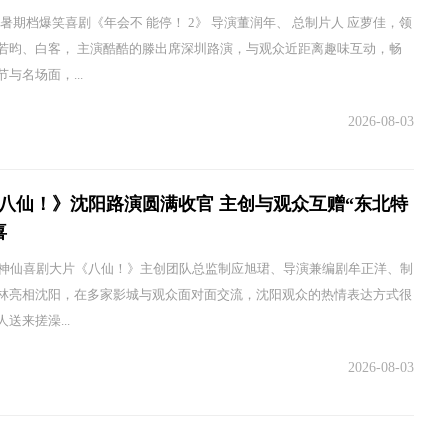
 暑期档爆笑喜剧《年会不 能停！ 2》 导演董润年、 总制片人 应萝佳，领
若昀、白客， 主演酷酷的滕出席深圳路演，与观众近距离趣味互动，畅
与名场面，...
2026-08-03
八仙！》沈阳路演圆满收官 主创与观众互赠“东北特
喜
，神仙喜剧大片《八仙！》主创团队总监制应旭珺、导演兼编剧牟正洋、制
林亮相沈阳，在多家影城与观众面对面交流，沈阳观众的热情表达方式很
送来搓澡...
2026-08-03