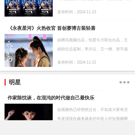
萝佳担任总制片人,李庚希、魏大勋、王皓
发布时间：2024-11-23
领衔主演,徐梦洁、丁冠森、曹炳琨特别主
演 的电视剧《不
《永夜星河》火热收官 首创赛博古装轻喜
由腾讯视频出品，恒星引力联合出品，王
娟担任总监制，李尔云、王一栩、张宇成
担任总制片人，赵一龙执导，白锦锦担纲
发布时间：2024-11-22
总编剧，席如远等担任编剧，虞书欣、丁
禹兮、祝绪丹、杨仕
明星
作家陈忱谈，在混沌的时代做自己最快乐
短视频热已经悄然过去，不知道大家有没
有发现现在越来越多的年轻人对短视频网
络失去了刚开始的热忱，书籍文字又一次
发布时间：2024-11-05