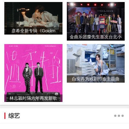
​彦希全新专辑《Golden
​金曲乐团麋先生首次台北小
Blue》整专上线：每
巨蛋 9/21〈马
​白安再为戏剧打造主题曲
玩兴大开谱写
​林志颖时隔六年再发新歌
《温柔失控》合
综艺