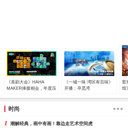
《喜剧大会》HAHA
《一城一味·湾区有百味》
暂
MAKER捧腹相会，年度压
开播：寻觅湾
馆
轴
时尚
1
潮解经典，画中有画！靠边走艺术空间虎