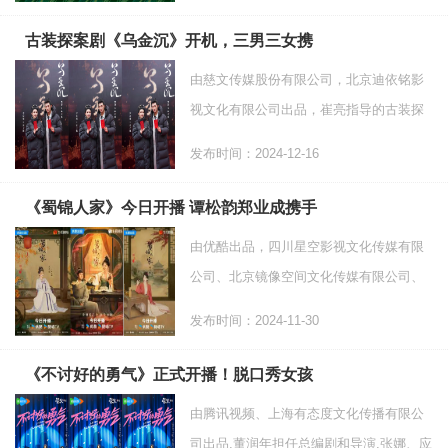
张越的视角，以探访、对话的方式，针对
当下重要的女性议题，
古装探案剧《乌金沉》开机，三男三女携
由慈文传媒股份有限公司，北京迪依铭影
视文化有限公司出品，崔亮指导的古装探
案剧《乌金沉》12月15日在横店举办开机
发布时间：2024-12-16
仪式。慈文传媒艺尚工作室负责人栾雅
琪，慈文传媒艺尚工作室
《蜀锦人家》今日开播 谭松韵郑业成携手
由优酷出品，四川星空影视文化传媒有限
公司、北京镜像空间文化传媒有限公司、
愚恒影业集团联合出品的古装传奇剧《蜀
发布时间：2024-11-30
锦人家》今日12点正式在优酷全网独播。
该剧由周静、阮杰任
《不讨好的勇气》正式开播！脱口秀女孩
由腾讯视频、上海有态度文化传播有限公
司出品,董润年担任总编剧和导演,张娜、应