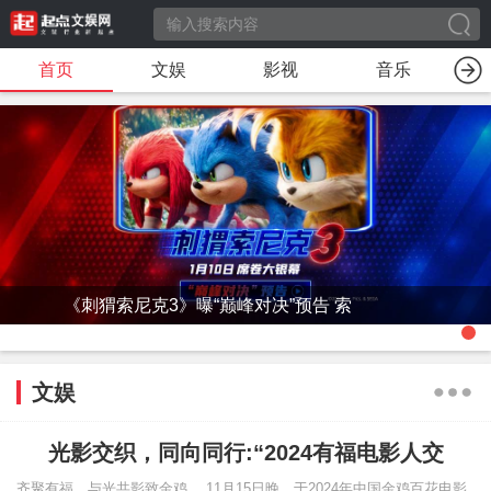
首页
文娱
影视
音乐
《刺猬索尼克3》曝“巅峰对决”预告 索
文娱
光影交织，同向同行:“2024有福电影人交
齐聚有福，与光共影致金鸡。 11月15日晚，于2024年中国金鸡百花电影