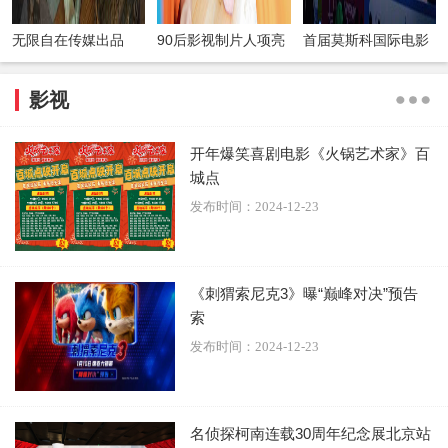
无限自在传媒出品
90后影视制片人项亮
首届莫斯科国际电影
《鹦鹉杀》再“出海”
月（亮月儿）让世界
周圆满闭幕 全球电影
影视
开年爆笑喜剧电影《火锅艺术家》百
城点
发布时间：2024-12-23
《刺猬索尼克3》曝“巅峰对决”预告
索
发布时间：2024-12-23
名侦探柯南连载30周年纪念展北京站