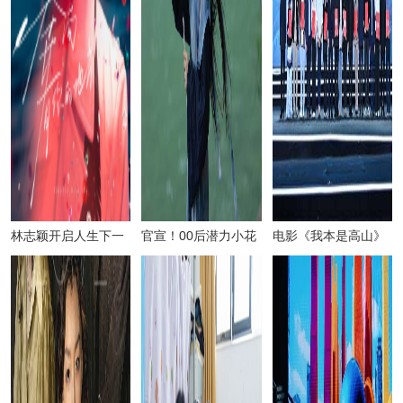
林志颖开启人生下一
官宣！00后潜力小花
电影《我本是高山》
个十年 推出生日单曲
张凯莹签约欢瑞，同
荣获乡村电影周四大