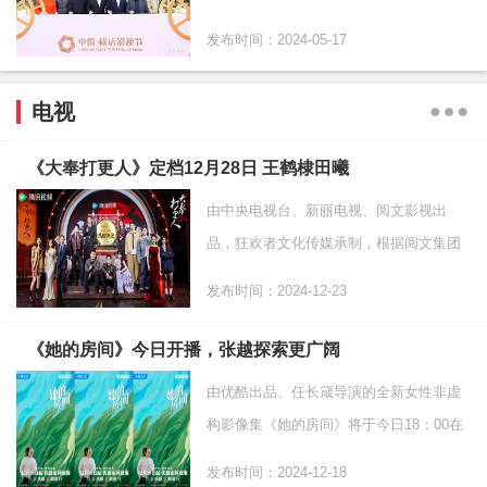
分享当下热门综艺和影视资讯，以及更多
发布时间：2024-05-17
时尚资讯。
电视
《大奉打更人》定档12月28日 王鹤棣田曦
由中央电视台、新丽电视、阅文影视出
品，狂欢者文化传媒承制，根据阅文集团
旗下起点读书作家卖报小郎君同名小说改
发布时间：2024-12-23
编，邓科任总导演，刘闻洋监制并担纲总
制片人，高远担任制片
《她的房间》今日开播，张越探索更广阔
由优酷出品、任长箴导演的全新女性非虚
构影像集《她的房间》将于今日18：00在
优酷思享剧场正式播出！节目通过寻访人
发布时间：2024-12-18